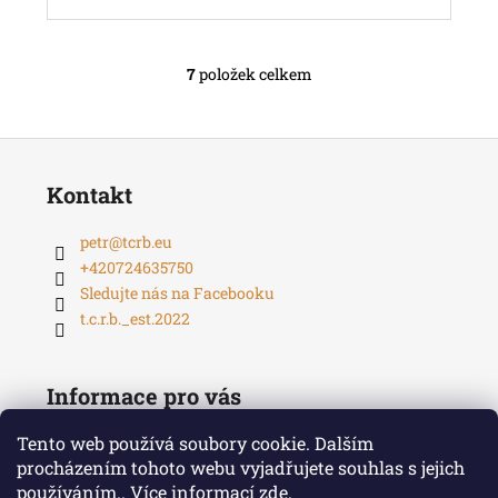
7
položek celkem
O
v
l
Z
á
á
d
Kontakt
p
a
c
a
petr
@
tcrb.eu
í
t
+420724635750
p
í
Sledujte nás na Facebooku
r
t.c.r.b._est.2022
v
k
y
Informace pro vás
v
ý
Tento web používá soubory cookie. Dalším
Doprava a platba
p
procházením tohoto webu vyjadřujete souhlas s jejich
Obchodní podmínky
i
používáním.. Více informací
zde
.
Podmínky ochrany osobních údajů